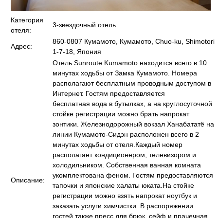
Категория
3-звездочный отель
отеля:
860-0807 Кумамото, Кумамото, Chuo-ku, Shimotori
Адрес:
1-7-18, Япония
Отель Sunroute Kumamoto находится всего в 10
минутах ходьбы от Замка Кумамото. Номера
располагают бесплатным проводным доступом в
Интернет. Гостям предоставляется
бесплатная вода в бутылках, а на круглосуточной
стойке регистрации можно брать напрокат
зонтики. Железнодорожный вокзал Ханабататё на
линии Кумамото-Сидэн расположен всего в 2
минутах ходьбы от отеля.Каждый номер
располагает кондиционером, телевизором и
холодильником. Собственная ванная комната
укомплектована феном. Гостям предоставляются
Описание:
тапочки и японские халаты юката.На стойке
регистрации можно взять напрокат ноутбук и
заказать услуги химчистки. В распоряжении
гостей также пресс для брюк, сейф и прачечная